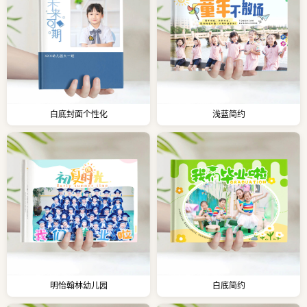
白底封面个性化
浅蓝简约
明怡翰林幼儿园
白底简约