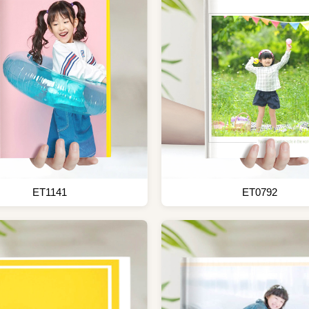
ET1141
ET0792