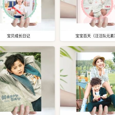
宝贝成长日记
宝宝百天（汪汪队元素