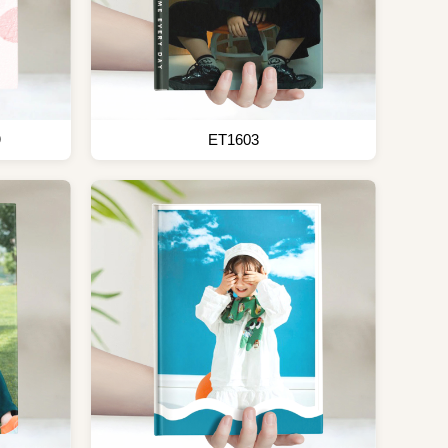
）
ET1603