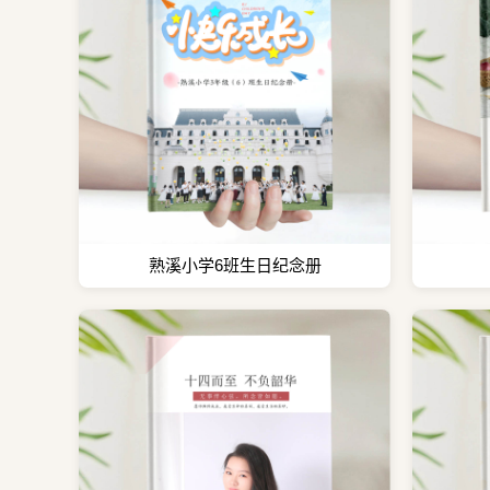
熟溪小学6班生日纪念册